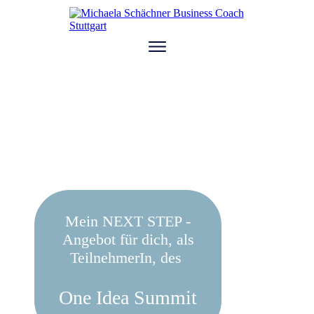
Startseite
Über mich
Arbeite mit mir
Blog und mehr
Buch und Tools
Mein NEXT STEP -
Angebot für dich, als
TeilnehmerIn, des
One Idea Summit