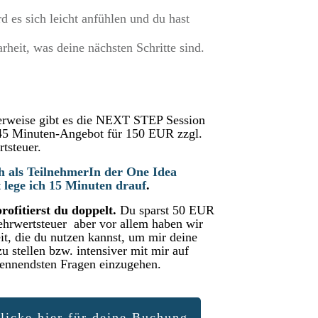
rd es sich leicht anfühlen und du hast
arheit, was deine nächsten Schritte sind.
rweise gibt es die NEXT STEP Session
 45 Minuten-Angebot für 150 EUR zzgl.
tsteuer.
h als TeilnehmerIn der One Idea
lege ich 15 Minuten drauf
.
rofitierst du doppelt.
Du sparst 50 EUR
ehrwertsteuer
aber vor allem haben wir
it, die du nutzen kannst, um mir deine
u stellen bzw. intensiver mit mir auf
rennendsten Fragen einzugehen.
icke hier für deine Buchung