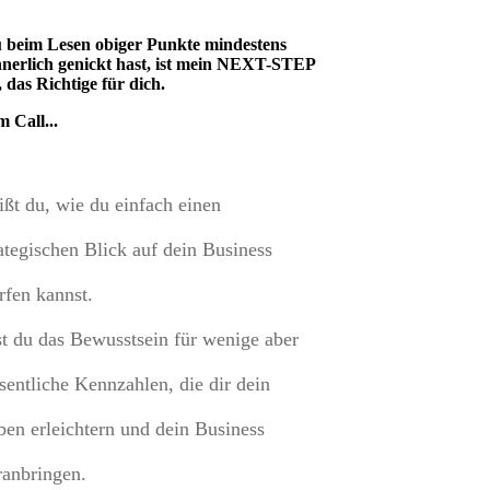
 beim Lesen obiger Punkte mindestens
nnerlich genickt hast, ist mein NEXT-STEP
 das Richtige für dich.
 Call...
ißt du, wie du einfach einen
rategischen Blick auf dein Business
rfen kannst.
st du das Bewusstsein für wenige aber
sentliche Kennzahlen, die dir dein
ben erleichtern und dein Business
ranbringen.